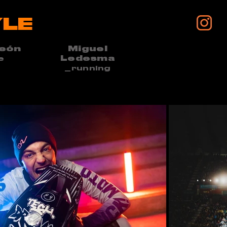
YLE
León
Miguel
Ledesma
e
_r
unning