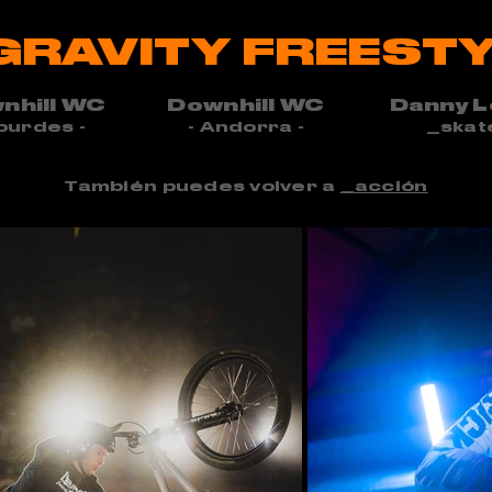
GRAVITY FREEST
nhill WC
Downhill WC
Danny 
ourdes -
- An
dorra -
_skat
También puedes volver a
_acción